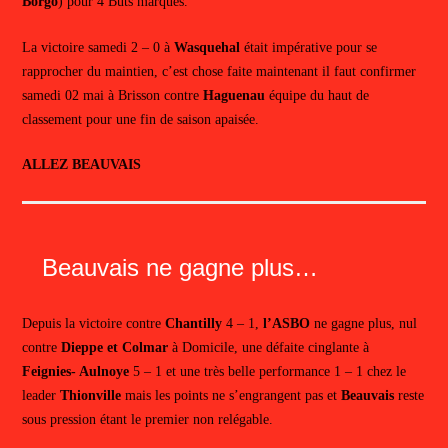
Borgo
) pour 4 Buts marqués.
La victoire samedi 2 – 0 à
Wasquehal
était impérative pour se
rapprocher du maintien, c’est chose faite maintenant il faut confirmer
samedi 02 mai à Brisson contre
Haguenau
équipe du haut de
classement pour une fin de saison apaisée.
ALLEZ BEAUVAIS
Beauvais ne gagne plus…
Depuis la victoire contre
Chantilly
4 – 1,
l’ASBO
ne gagne plus, nul
contre
Dieppe et Colmar
à Domicile, une défaite cinglante à
Feignies- Aulnoye
5 – 1 et une très belle performance 1 – 1 chez le
leader
Thionville
mais les points ne s’engrangent pas et
Beauvais
reste
sous pression étant le premier non relégable.