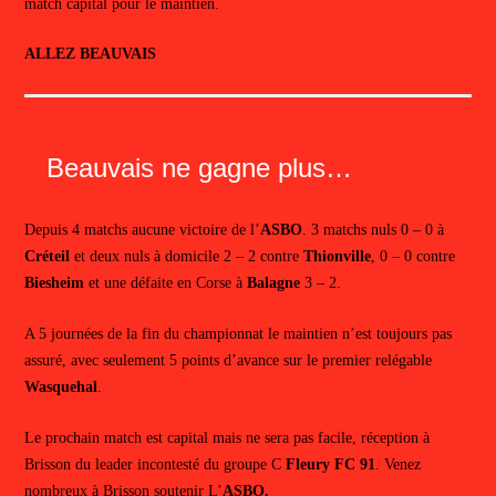
match capital pour le maintien.
ALLEZ BEAUVAIS
Beauvais ne gagne plus…
Depuis 4 matchs aucune victoire de l’
ASBO
. 3 matchs nuls 0 – 0 à
Créteil
et deux nuls à domicile 2 – 2 contre
Thionville
, 0 – 0 contre
Biesheim
et une défaite en Corse à
Balagne
3 – 2.
A 5 journées de la fin du championnat le maintien n’est toujours pas
assuré, avec seulement 5 points d’avance sur le premier relégable
Wasquehal
.
Le prochain match est capital mais ne sera pas facile, réception à
Brisson du leader incontesté du groupe C
Fleury FC 91
. Venez
nombreux à Brisson soutenir L’
ASBO.