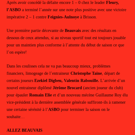
Après avoir concédé la défaite encore 1 – 0 chez le leader
Fleury,
l’ASBO
a terminé l’année sur une note plus positive avec une victoire
impérative 2 – 1 contre
Feignies-Aulnoye
à Brisson.
Une première partie décevante de
Beauvais
avec des résultats en
dessous de ceux attendus, si au niveau sportif tout est toujours jouable
pour un maintien plus conforme à l’attente du début de saison ce que
l’on espère!
Dans les coulisses cela ne va pas beaucoup mieux, problèmes
financiers, limogeage de l’entraineur
Christophe Taine
, départ de
certains joueurs
Ezekiel Digbeu, Valentin Rabouille.
L’arrivée d’un
nouvel entraineur diplômé
Jérôme Brocard
(ancien joueur du club)
pour épauler
Romain Elie
et d’un nouveau mécène Guillaume Roy élu
vice-président à la dernière assemblée générale suffiront-ils à ramener
une certaine sérénité à l’
ASBO
pour terminer la saison on le
souhaite…
ALLEZ BEAUVAIS