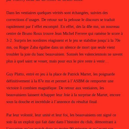
Dans les vestiaires quelques vérités sont échangées, suivies des
corrections d’usages. De retour sur la pelouse le discours se traduit
rapidement par l’effet escompté. En effet, dès la 48e mn, un nouveau
centre de Bruno Roux trouve Jean Michel Ferrere qui ramène le score à
3-2. Surpris les nordistes réagissent et le jeu se stabilise jusqu’à la 70e
mn, ou Roger Zaba égalise dans un silence de mort que seule vient
troubler la joie du banc beauvaisien. Sonnés les valenciennois ne savent
plus à quel saint se vouer, mais pour eux le pire reste à venir…
Guy Platto, entré en jeu à la place de Patrick Martet, les poignarde
définitivement à la 87e mn et permet à l’ASBM de remporter une
victoire ô combien magnifique. De retour aux vestiaires, les
beauvaisiens laissent échapper leur Joie à la surprise de Martet, encore
sous la douche et incrédule à l’annonce du résultat final.
Par leur volonté, leur unité et leur foi, les beauvaisiens ont signé ce
soir-là un exploit qui fait date dans l’histoire du club, démontrant à
l’occasion qu’un match dure au moins 90 minutes et qu’avant son