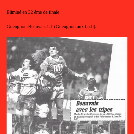
Eliminé en 32 éme de finale :
Gueugnon-Beauvais 1-1 (Gueugnon aux t-a-b).