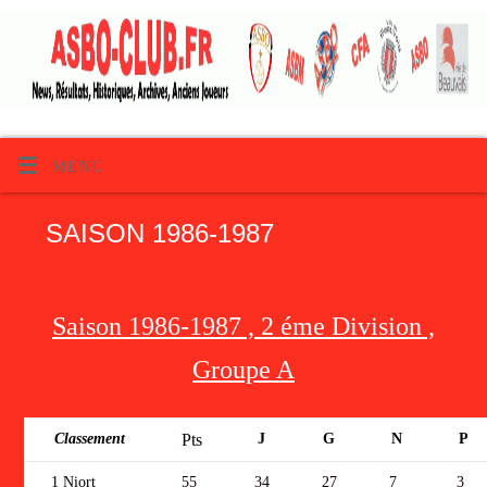
MENU
SAISON 1986-1987
Saison 1986-1987 , 2 éme Division ,
Groupe A
Classement
J
G
N
P
Pts
1 Niort
55
34
27
7
3