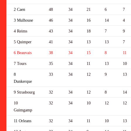
2 Caen
48
34
21
6
7
3 Mulhouse
46
34
16
14
4
4 Reims
43
34
18
7
9
5 Quimper
41
34
13
13
7
6 Beauvais
38
34
15
8
11
7 Tours
35
34
11
13
10
8
33
34
12
9
13
Dunkerque
9 Strasbourg
32
34
12
8
14
10
32
34
10
12
12
Guimgamp
11 Orleans
32
34
11
10
13