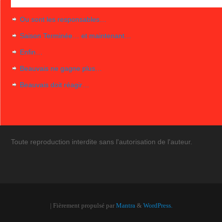
Ou sont les responsables…
Saison Terminée… et maintenant…
Enfin…
Beauvais ne gagne plus…
Beauvais doit réagir…
Toute reproduction interdite sans l'autorisation de l'auteur.
| Fièrement propulsé par
Mantra
&
WordPress.