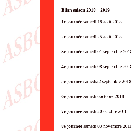
Bilan saison 2018 – 2019
1e journée
samedi 18 aoû
2e journée
samedi 25 ao
3e journée
samedi 01 sept
4e journée
samedi 08 septe
5e journée
samedi22 septem
6e journée
samedi 6octobr
7e journée
samedi 20 octob
8e journée
samedi 03 nove