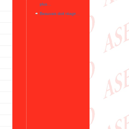
plus…
Beauvais doit réagir…