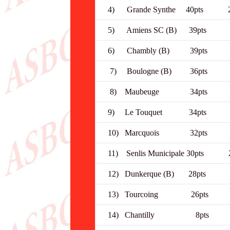
4) Grande Synth
5) Amiens SC (
6) Chambly (B)
7) Boulogne (B
8) Maubeuge 3
9) Le Touquet 
10) Marcquois
11) Senlis Munic
12) Dunkerque (
13) Tourcoing
14) Chantilly