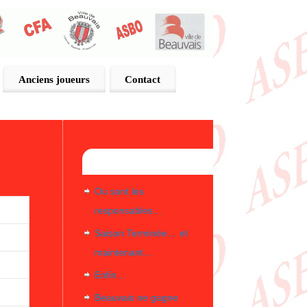
Anciens joueurs
Contact
Articles récents
Ou sont les
responsables…
Saison Terminée… et
maintenant…
Enfin…
Beauvais ne gagne