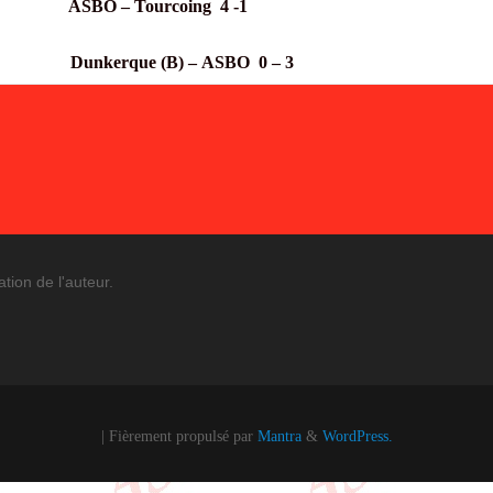
 2019
ASBO – Tourcoing 4 -1
i 2019
Dunkerque (B) –
ASBO 0 – 3
ation de l'auteur.
| Fièrement propulsé par
Mantra
&
WordPress.