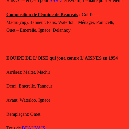
Buts : Cléret (csc) pour
ASBM
et Evrard; Lemaire pour Breteuil
Composition de l’équipe de Beauvais
:
Coiffier –
Madru(cap), Tanneur, Paris, Waterlot – Ménager, Ponticelli,
Quet – Emerelle, Ignace, Delannoy
EQUIPE DE L’OISE
qui joua contre L’AISNES en 1954
Arrières
: Maltet, Machir
Demi
: Emerelle, Tanneur
Avant
: Waterloo, Ignace
Remplaçant
: Omet
Tous de
BEAUVAIS
.