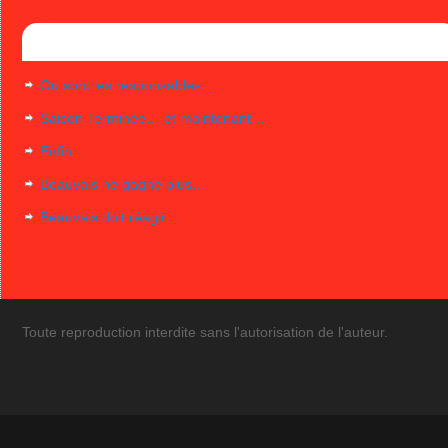
Articles récents
Ou sont les responsables…
Saison Terminée… et maintenant…
Enfin…
Beauvais ne gagne plus…
Beauvais doit réagir…
Toute reproduction interdite sans l'autorisation de l'auteur.