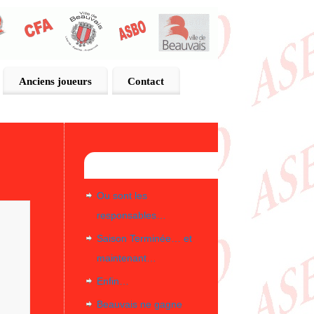
Anciens joueurs
Contact
Articles récents
Ou sont les
responsables…
Saison Terminée… et
maintenant…
Enfin…
Beauvais ne gagne