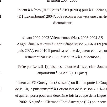
1
la saison 2004-2005.
Joueur à Nîmes (01/02)puis à Alés (02/03) puis à Dudelang
1
(D1 Luxembourg) 2004/2009 reconvertion vers une carrièr
d’entraineur.
saison 2002-2003 Valenciennes (Nat), 2003-2004 AS
2
Angoulême (Nat) puis à Raon l’étape saison 2004-2009 (Na
puis CFA), en 2010 il prend sa retraite de joueur et ouvre u
restaurant bar PMU « Le Moulin » à Houdemont .
Prété par Lens (L1) puis il est retourné dans ce club. Joueu
3
aujourd’hui à Al Ahli (D1 Qatar).
Joueur au FC Gueugnon (3 saisons) ou il a remporté la Cou
9
de la Ligue puis transféré à Lorient lors de la saison 2001-2
et qui remporta pour une deuxiéme fois la coupe de la Ligue
2002. A signé au Clermont Foot Auvergne (L2) pour cette