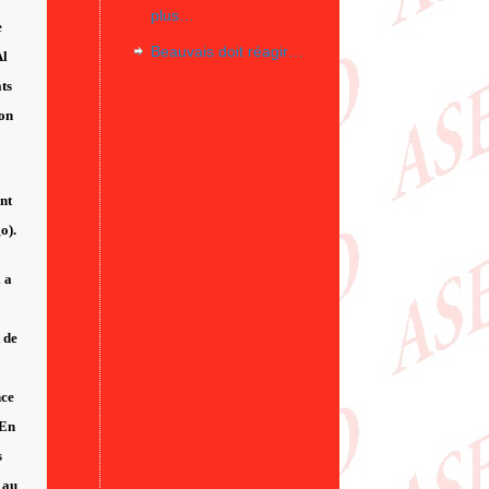
plus…
e
Beauvais doit réagir…
Al
ts
on
nt
o).
l a
 de
nce
 En
s
 au