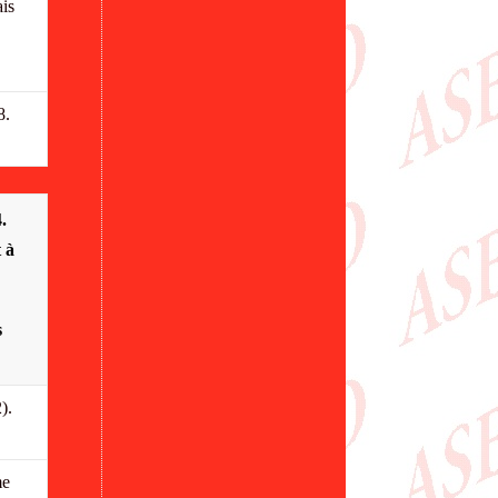
is
8.
.
 à
s
).
me