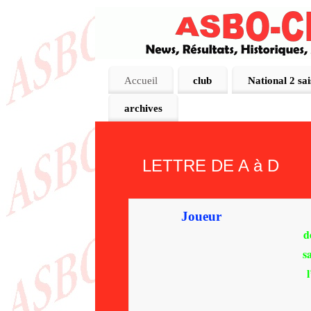
Accueil
club
National 2 sa
archives
LETTRE DE A à D
Joueur
d
s