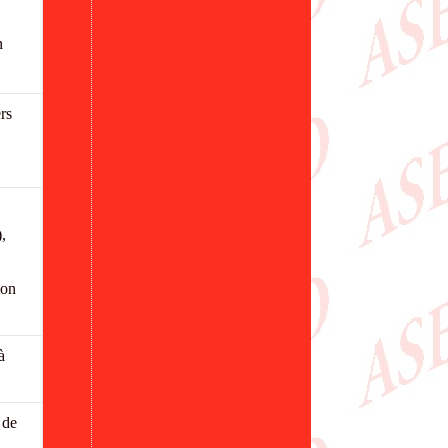
n
rs
),
ton
à
 de