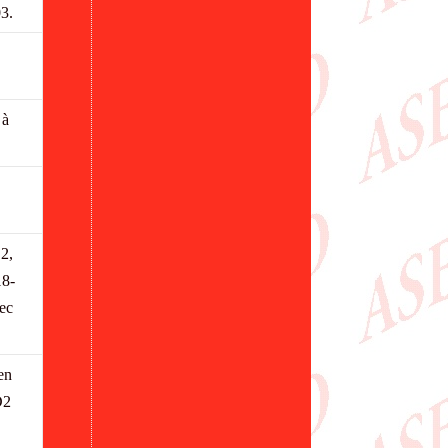
03.
 à
2,
18-
ec
en
D2