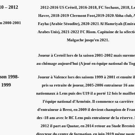
10 – 2012
2012-2016 US Créteil, 2016-2018, FC Sochaux, 2018, L
Havre, 2018-2019 Clermont Foot,2019-2020 Abha club, 
on 2000-2001
Fayha (Arabie Séoudite), 2020-2021 Al Hamriyah (Emira
Arabes Unis), 2021-2022 FC Riom. Capitaine de la sélecti
Malgache jusqu’en 2021.
Joueur à Creteil lors de la saison 2001-2002 mais sureme
au chômage aujourd’hui (A joué en équipe national du Tog
son 1998-
Joueur à Valence lors des saisons 1999 à 2001 et ensuite i
1999
pris sa retraite de joueur, 2005-2006 entraineur 16 ans
nationnaux à Lens puis des U19 il a porté 12 fois le maillot
l’équipe national d’Arménie. Il commence sa carrière
d’entraineur à Brest, en 2009 il devient champion de Fra
des -18 ans avec le RC Lens puis entraineur de la réserve.
2012 il part au Quatar, en 2014 retour au Stade Brestoi
directeur du centre de formation, en juin 2019 même poste