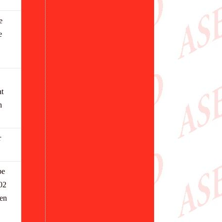
e
e
t
n
r
pe
002
 en