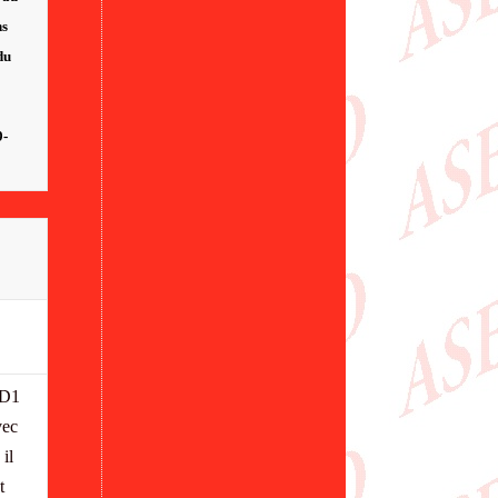
ns
du
9-
(D1
vec
il
t