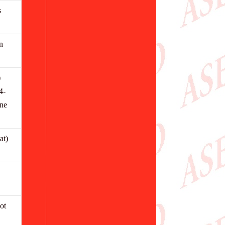
s
n
)
4-
ne
at)
ot