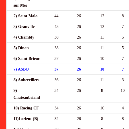
sur Mer
2) Saint Malo
44
26
12
8
3) Granville
43
26
12
7
4) Chambly
38
26
11
5
5) Dinan
38
26
11
5
6) Saint Brieuc
37
26
10
7
7) ASBO
37
26
10
7
8) Aubervillers
36
26
11
3
9)
34
26
8
10
Chateaubriand
10) Racing CF
34
26
10
4
11)Lorient (B)
32
26
8
8