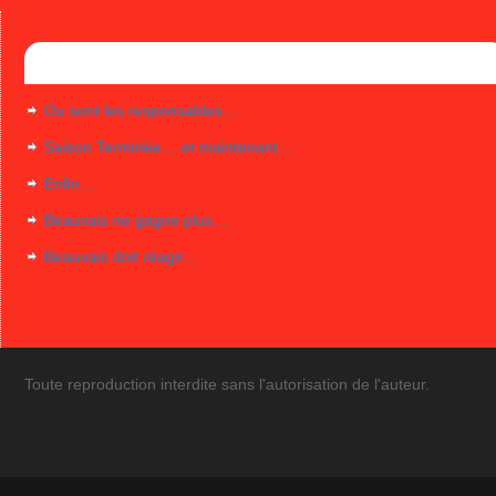
Articles récents
Ou sont les responsables…
Saison Terminée… et maintenant…
Enfin…
Beauvais ne gagne plus…
Beauvais doit réagir…
Toute reproduction interdite sans l'autorisation de l'auteur.