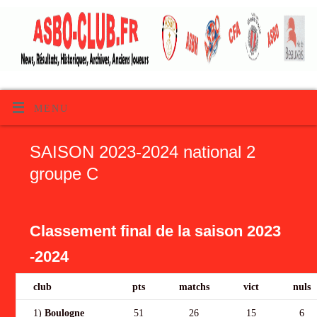
MENU
SAISON 2023-2024 national 2
groupe C
Classement final de la saison 2023
-2024
club
pts
matchs
vict
nuls
1)
Boulogne
51
26
15
6