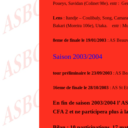
Poueys, Savidan (Colinet 98e). entr : Gent
Lens
: Itandje – Coulibaly, Song, Camara
Bakari (Moreira 106e), Utaka. entr : Mu
8eme de finale le 19/01/2003
: AS Beauv
Saison 2003/2004
tour préliminaire le 23/09/2003
: AS Bea
16eme de finale le 28/10/2003
: AS St Et
En fin de saison 2003/2004 l’ AS
CFA 2 et ne participera plus à l
Bilan : 10 participations, 17 mat