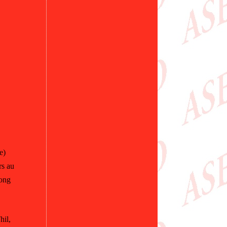
e)
rs au
Song
hil,