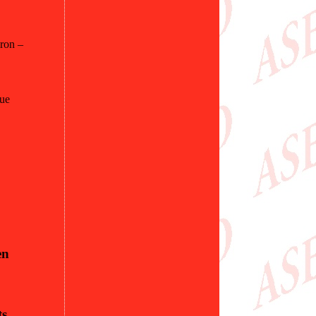
dron –
ue
en
ts