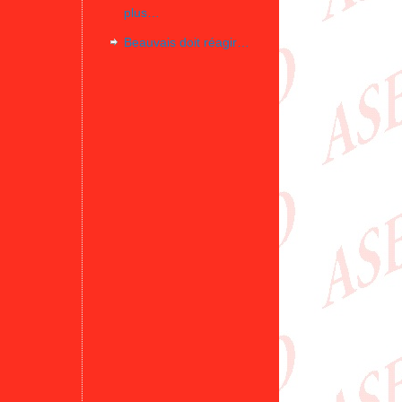
plus…
Beauvais doit réagir…