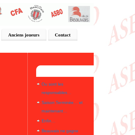
Anciens joueurs
Contact
Articles récents
Ou sont les
responsables…
Saison Terminée… et
maintenant…
Enfin…
Beauvais ne gagne