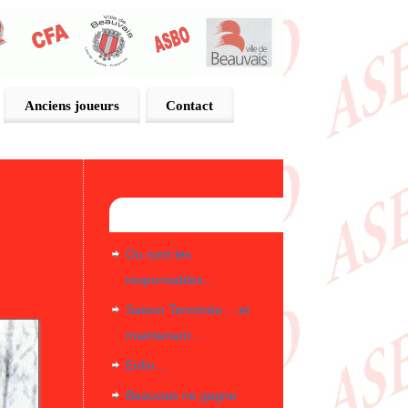
Anciens joueurs
Contact
Articles récents
Ou sont les
responsables…
Saison Terminée… et
maintenant…
Enfin…
Beauvais ne gagne