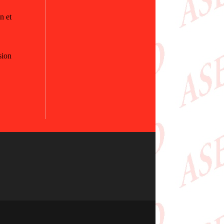
n et
sion