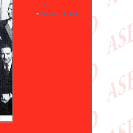
plus…
Beauvais doit réagir…