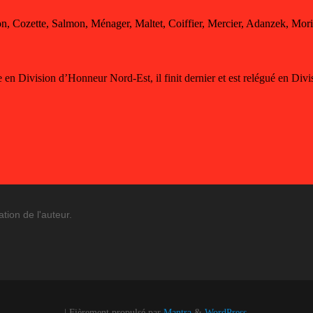
on, Cozette, Salmon, Ménager, Maltet, Coiffier, Mercier, Adanzek, Mori
 en Division d’Honneur Nord-Est, il finit dernier et est relégué en Divi
ation de l'auteur.
| Fièrement propulsé par
Mantra
&
WordPress.