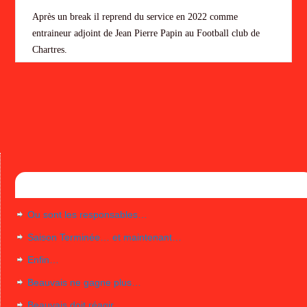
Après un break il reprend du service en 2022 comme
entraineur adjoint de Jean Pierre Papin au Football club de
Chartres.
Articles récents
Ou sont les responsables…
Saison Terminée… et maintenant…
Enfin…
Beauvais ne gagne plus…
Beauvais doit réagir…