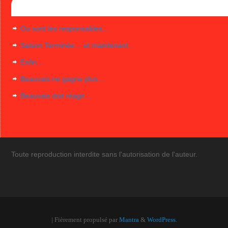
Articles récents
Ou sont les responsables…
Saison Terminée… et maintenant…
Enfin…
Beauvais ne gagne plus…
Beauvais doit réagir…
Toute reproduction interdite sans l'autorisation de l'auteur.
| Fièrement propulsé par
Mantra
&
WordPress.