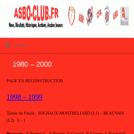
MENU
1980 – 2000
PAGE EN RECONSTRUCTION
1998 – 1999
32eme de Finale : SOCHAUX-MONTBELIARD (L1) – BEAUVAIS
(L2) 3 – 1
Beauvais
: X Poitrinal – Y Bouzin, C Courtin, F Correia, C Raymond,