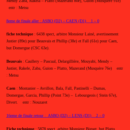
Mendy Zaba, Rakela – Platto (Mazerand 80e), Guion (Musquère 91e)
entr : Metsu
8eme de finale aller : ASBO (D2) – CAEN (D1) 1 – 0
fiche technique
: 6438 spect, arbitre Monsieur Lainé, avertissement
Justier (89e) pour Beauvais et Phillip (38e) et Fall (61e) pour Caen,
but Domergue (CSC 63e).
Beauvais
: Caullery – Pascual, Delargillière, Mouyabi, Mendy –
Justier, Rakele, Zaba, Guion – Platto, Mazerand (Musquère 76e) entr
: Metsu
Caen
: Montanier – Avrillon, Bala, Fall, Pastinelli – Dumas,
Domergue, Garcia, Phillip (Point 73e) – Lebourgeois ( Stein 67e),
Divert. entr : Nouzaret
16eme de finale retour : ASBO (D2) – LENS (D1) 2 – 0
Fiche technique
: 5878 spect, arbitre Monsieur Biguet, but Platto