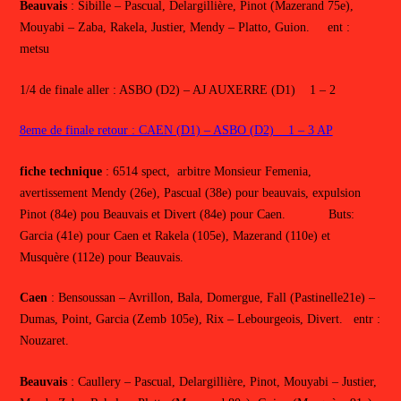
Beauvais
: Sibille – Pascual, Delargillière, Pinot (Mazerand 75e),
Mouyabi – Zaba, Rakela, Justier, Mendy – Platto, Guion. ent :
metsu
1/4 de finale aller : ASBO (D2) – AJ AUXERRE (D1) 1 – 2
8eme de finale retour : CAEN (D1) – ASBO (D2) 1 – 3 AP
fiche technique
: 6514 spect, arbitre Monsieur Femenia,
avertissement Mendy (26e), Pascual (38e) pour beauvais, expulsion
Pinot (84e) pou Beauvais et Divert (84e) pour Caen. Buts:
Garcia (41e) pour Caen et Rakela (105e), Mazerand (110e) et
Musquère (112e) pour Beauvais.
Caen
: Bensoussan – Avrillon, Bala, Domergue, Fall (Pastinelle21e) –
Dumas, Point, Garcia (Zemb 105e), Rix – Lebourgeois, Divert. entr :
Nouzaret.
Beauvais
: Caullery – Pascual, Delargillière, Pinot, Mouyabi – Justier,