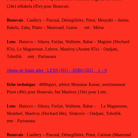
(24e) etRakela (85e) pour Beauvais.
Beauvais
: Caullery – Pascual, Delargillière, Pinot, Mouyabi – Justier,
Rakela, Zaba, Platto – Mazerand, Guion. ent : Metsu
Lens
: Baiocco – Sikora, Furlan, Walleme, Rabat – Magnier (Hochard
87e), Le Magueresse, Lebvre, Maufroy (Arsène 87e) – Oudjani,
Tobollik. entr : Parisseaux
16eme de finale aller : LENS (D1) – ASBO (D2) 1 – 0
fiche technique
: 4000spect, arbitre Monsieur Kaiser, avertissement
Pinot (40e) pour Beauvais, but Maufroy (16e) pour Lens.
Lens
: Baiocco – Sikora, Furlan, Walleme, Rabat – Le Magueresse,
Montheil, Maufroy (Hochard 68e), Sliskovic – Oudjani, Tobollik.
entr : Parisseaux
Beauvais
: Caullery – Pascual, Delargillière, Pinot, Carreau (Mazerand