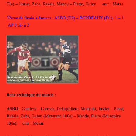
71e) – Justier, Zaba, Rakela, Mendy – Platto, Guion. entr : Metsu
32eme de finale à Amiens : ASBO (D2) – BORDEAUX (D1) 1 – 1
AP 3 tàb à 2
fiche technique du match :
ASBO
: Caullery – Carreau, Delargillière, Mouyabi, Justier – Pinot,
Rakela, Zaba, Guion (Mazerand 106e) – Mendy, Platto (Musquère
106e). entr : Metsu