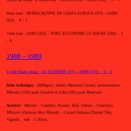
8eme tour : BERRICHONNE DE CHATEAUROUX (D3) – ASBO
(D2) 0 – 1
7eme tour : ASBO (D2) – PORT AUTONOME LE HAVRE (DH) 2
– 0
1988 – 1989
1/4 de finale retour : AJ AUXERRE (D1) – ASBO (D2) 0 – 0
fiche technique
: 5000spect, arbitre Monsieur Girard, avertissement
Mlinaric (19e) pour Auxerre et Zaba (28e) pour Beauvais.
Auxerre
: Martini – Catalano, Prunier, Boli, Darras – Guerreiro,
Mlinaric (Otokoré 46e) Matysik – Cocard Vahirua (Dutuel 79e),
Vignola. entr : G Roux.