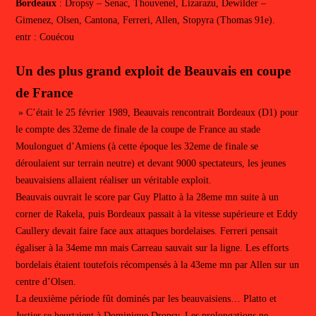
Bordeaux
: Dropsy – Senac, Thouvenel, Lizarazu, Dewilder –
Gimenez, Olsen, Cantona, Ferreri, Allen, Stopyra (Thomas 91e).
entr : Couécou
Un des plus grand exploit de Beauvais en coupe
de France
» C’était le 25 février 1989, Beauvais rencontrait Bordeaux (D1) pour
le compte des 32eme de finale de la coupe de France au stade
Moulonguet d’Amiens (à cette époque les 32eme de finale se
déroulaient sur terrain neutre) et devant 9000 spectateurs, les jeunes
beauvaisiens allaient réaliser un véritable exploit.
Beauvais ouvrait le score par Guy Platto à la 28eme mn suite à un
corner de Rakela, puis Bordeaux passait à la vitesse supérieure et Eddy
Caullery devait faire face aux attaques bordelaises. Ferreri pensait
égaliser à la 34eme mn mais Carreau sauvait sur la ligne. Les efforts
bordelais étaient toutefois récompensés à la 43eme mn par Allen sur un
centre d’Olsen.
La deuxième période fût dominés par les beauvaisiens… Platto et
Justier se heurtaient à Dominique Dropsy. Les prolongations ne